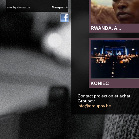
site by
d-visu.be
Masquer >
RWANDA. A...
KONIEC
Contact projection et achat:
Groupov
info@groupov.be